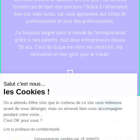
formatrices de tout mon parcours ! Grâce à l’alternance
bien sûr, mais aussi, car nous apprenons aux côtés de
professionnels et pour des professionnels.
J’ai toujours baigné dans le monde de l’entreprenariat
grâce à mes parents, tout deux entrepreneurs depuis
30 ans. C’est de là que me vient ma créativité, ma
motivation et mon goût pour le travail.
Salut c'est nous...
les Cookies !
On a attendu d'être sûrs que le contenu de ce site vous intéresse
Contact
avant de vous déranger, mais on aimerait bien vous accompagner
pendant votre visite...
À propos
Mentions légales
C'est OK pour vous ?
Lire la politique de confidentialité
© 2021 All rights reserved – Réalisé avec le ♡ sous le ☀ du sud par LC COM
Consentements certifiés par