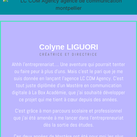
Colyne LIGUORI
CRÉATRICE ET DIRECTRICE
Ahhh l’entreprenariat…. Une aventure qui pourrait tenter
ou faire peur à plus d’uns. Mais c’est le pari que je me
suis donnée en lançant l’agence LC COM Agency. C’est
tout juste diplômée d’un Mastère en communication
digitale à La Box Académie, que j’ai souhaité développer
ce projet qui me tient à cœur depuis des années.
C’est grâce à mon parcours scolaire et professionnel
que j’ai été amenée à me lancer dans l’entrepreneuriat
dès la sortie des études.
Ces deux années de Mastère ont été pour moi les plus