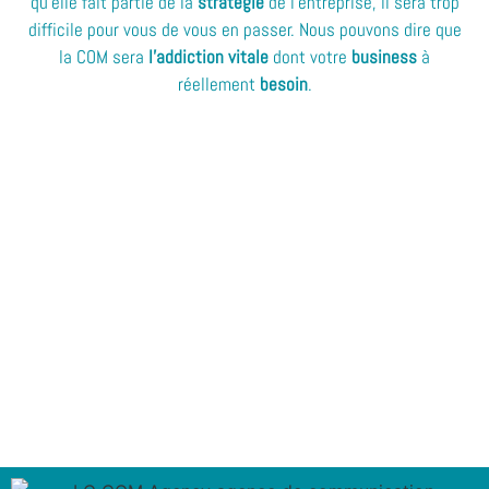
qu’elle fait partie de la
stratégie
de l’entreprise, il sera trop
difficile pour vous de vous en passer. Nous pouvons dire que
la COM sera
l’addiction vitale
dont votre
business
à
réellement
besoin
.